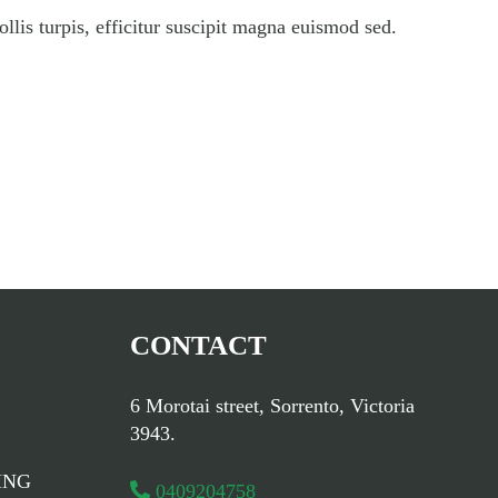
s turpis, efficitur suscipit magna euismod sed.
CONTACT
6 Morotai street, Sorrento, Victoria
3943.
ING
0409204758