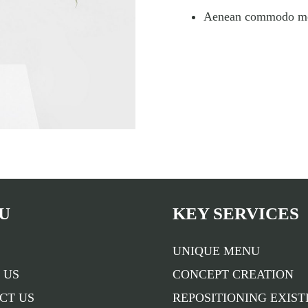
Aenean commodo molli
U
KEY SERVICES
UNIQUE MENU
 US
CONCEPT CREATION
CT US
REPOSITIONING EXIST